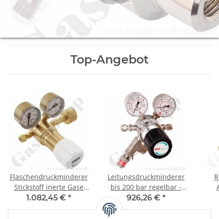
Top-Angebot
Flaschendruckminderer
Leitungsdruckminderer
R
Stickstoff inerte Gase
bis 200 bar regelbar -
300 bar 1-stufig bis 300
Eingang max. 300 bar
Memb
1.082,45 €
*
926,26 €
*
bar regelbar - Anschluss
Rechts - 1-stufig - IN /
- IN 
W30x2 DIN 477-5 Nr.54 -
OUT 6 mm KRV - 6 Port -
Por