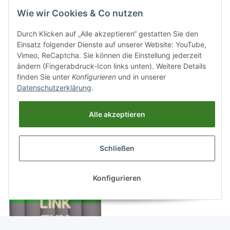
Ausgang M14x1,5 AG =
mit
100
Wie wir Cookies & Co nutzen
S6 - Messing 4.5 -
Sicherheitsüberdruckventil
Kategorien
GASARC TECH MASTER
FKM - Messing
Durch Klicken auf „Alle akzeptieren“ gestatten Sie den
GPS421
verchromt 6.0 - GCE
Einsatz folgender Dienste auf unserer Website: YouTube,
Druva LPLH0SJ
Vimeo, ReCaptcha. Sie können die Einstellung jederzeit
Druckminderer Autogen
ändern (Fingerabdruck-Icon links unten). Weitere Details
finden Sie unter
Konfigurieren
und in unserer
Datenschutzerklärung
.
Alle akzeptieren
Schließen
Konfigurieren